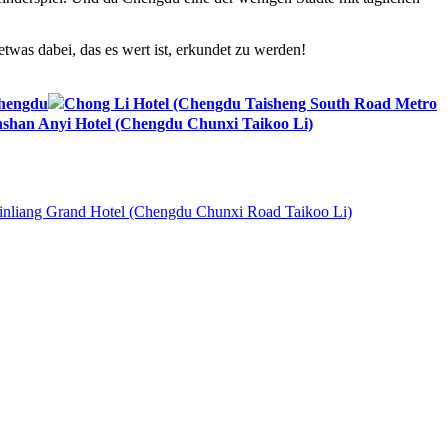
twas dabei, das es wert ist, erkundet zu werden!
Chengdu
Chong Li Hotel (Chengdu Taisheng South Road Metro
shan Anyi Hotel (Chengdu Chunxi Taikoo Li)
nliang Grand Hotel (Chengdu Chunxi Road Taikoo Li)