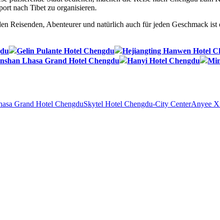
ort nach Tibet zu organisieren.
den Reisenden, Abenteurer und natürlich auch für jeden Geschmack ist e
gdu
Gelin Pulante Hotel Chengdu
Hejiangting Hanwen Hotel 
nshan Lhasa Grand Hotel Chengdu
Hanyi Hotel Chengdu
Min
hasa Grand Hotel Chengdu
Skytel Hotel Chengdu-City Center
Anyee Xi