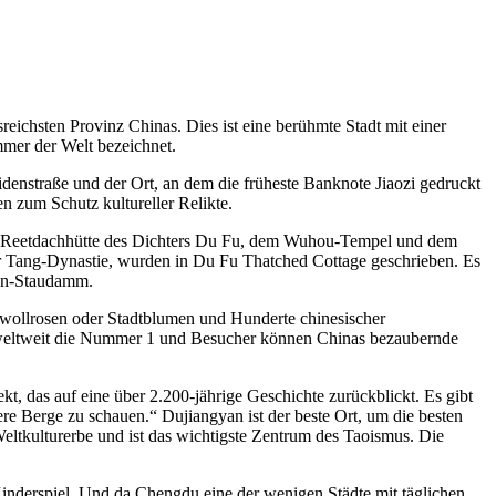
sreichsten Provinz Chinas. Dies ist eine berühmte Stadt mit einer
mmer der Welt bezeichnet.
idenstraße und der Ort, an dem die früheste Banknote Jiaozi gedruckt
n zum Schutz kultureller Relikte.
der Reetdachhütte des Dichters Du Fu, dem Wuhou-Tempel und dem
er Tang-Dynastie, wurden in Du Fu Thatched Cottage geschrieben. Es
ian-Staudamm.
mwollrosen oder Stadtblumen und Hunderte chinesischer
t weltweit die Nummer 1 und Besucher können Chinas bezaubernde
 das auf eine über 2.200-jährige Geschichte zurückblickt. Es gibt
e Berge zu schauen.“ Dujiangyan ist der beste Ort, um die besten
ltkulturerbe und ist das wichtigste Zentrum des Taoismus. Die
inderspiel. Und da Chengdu eine der wenigen Städte mit täglichen