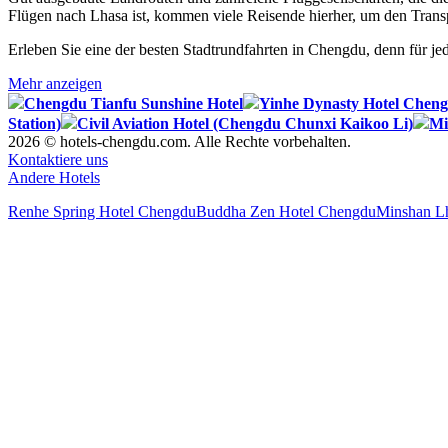
Flügen nach Lhasa ist, kommen viele Reisende hierher, um den Transp
Erleben Sie eine der besten Stadtrundfahrten in Chengdu, denn für je
Mehr anzeigen
Chengdu Tianfu Sunshine Hotel
Yinhe Dynasty Hotel Chen
Station)
Civil Aviation Hotel (Chengdu Chunxi Kaikoo Li)
Mi
2026 © hotels-chengdu.com. Alle Rechte vorbehalten.
Kontaktiere uns
Andere Hotels
Renhe Spring Hotel Chengdu
Buddha Zen Hotel Chengdu
Minshan L