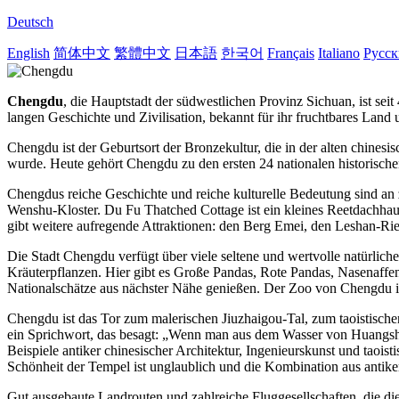
Deutsch
English
简体中文
繁體中文
日本語
한국어
Français
Italiano
Русс
Chengdu
, die Hauptstadt der südwestlichen Provinz Sichuan, ist seit
langen Geschichte und Zivilisation, bekannt für ihr fruchtbares Land
Chengdu ist der Geburtsort der Bronzekultur, die in der alten chines
wurde.
Heute gehört Chengdu zu den ersten 24 nationalen historischen
Chengdus reiche Geschichte und reiche kulturelle Bedeutung sind a
Wenshu-Kloster. Du Fu Thatched Cottage ist ein kleines Reetdachha
gibt weitere aufregende Attraktionen: den Berg Emei, den Leshan
Die Stadt Chengdu verfügt über viele seltene und wertvolle natürl
Kräuterpflanzen. Hier gibt es Große Pandas, Rote Pandas, Nasenaff
Nationalschätze aus nächster Nähe genießen. Der Zoo von Chengdu is
Chengdu ist das Tor zum malerischen Jiuzhaigou-Tal, zum taoistisch
ein Sprichwort, das besagt: „Wenn man aus dem Wasser von Huangshan
Beispiele antiker chinesischer Architektur, Ingenieurskunst und ta
Schönheit der Tempel ist unglaublich und die Kombination aus antike
Gut ausgebaute Landrouten und zahlreiche Fluggesellschaften, die d