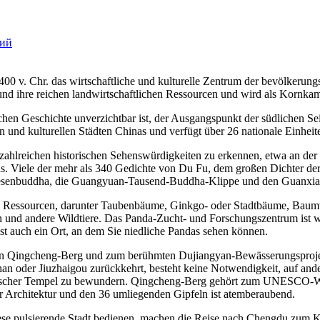
кий
 400 v. Chr. das wirtschaftliche und kulturelle Zentrum der bevölkerung
 und ihre reichen landwirtschaftlichen Ressourcen und wird als Kornka
ischen Geschichte unverzichtbar ist, der Ausgangspunkt der südlichen Se
 und kulturellen Städten Chinas und verfügt über 26 nationale Einheite
n zahlreichen historischen Sehenswürdigkeiten zu erkennen, etwa an 
us. Viele der mehr als 340 Gedichte von Du Fu, dem großen Dichter d
-Riesenbuddha, die Guangyuan-Tausend-Buddha-Klippe und den Guanx
iche Ressourcen, darunter Taubenbäume, Ginkgo- oder Stadtbäume, Bau
en und andere Wildtiere. Das Panda-Zucht- und Forschungszentrum is
t auch ein Ort, an dem Sie niedliche Pandas sehen können.
en Qingcheng-Berg und zum berühmten Dujiangyan-Bewässerungsprojekt,
 oder Jiuzhaigou zurückkehrt, besteht keine Notwendigkeit, auf ander
oistischer Tempel zu bewundern. Qingcheng-Berg gehört zum UNESCO-We
r Architektur und den 36 umliegenden Gipfeln ist atemberaubend.
iese pulsierende Stadt bedienen, machen die Reise nach Chengdu zum K