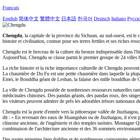
Français
English
简体中文
繁體中文
日本語
한국어
Deutsch
Italiano
Русск
Chengdu
, la capitale de la province du Sichuan, au sud-ouest, est le
histoire et civilisation, connue pour ses terres fertiles et ses riches 
Chengdu est le berceau de la culture du bronze indispensable dans l'his
Aujourd'hui, Chengdu se classe parmi le premier groupe de 24 villes his
La riche histoire et la riche importance culturelle de Chengdu peuven
La chaumière de Du Fu est une petite chaumière dans laquelle la plupar
Emei, le Bouddha géant de Leshan, la falaise des mille bouddhas de 
La ville de Chengdu possède de nombreuses ressources naturelles rares 
médicinales chinoises. Des pandas géants, des pandas roux, des singes
les visiteurs peuvent admirer de près les adorables trésors nationaux
Chengdu est la porte d'entrée vers la pittoresque vallée de Jiuzhaigou,
dit : « En revenant des eaux de Huangshan ou de Jiuzhaigou, il n'est p
chinoise ancienne, de l'ingénierie et des temples taoïstes. Montagne Q
combinaison de l'architecture ancienne et des 36 sommets environnants
Des routes terrestres bien établies et de nombreuses compagnies aéri