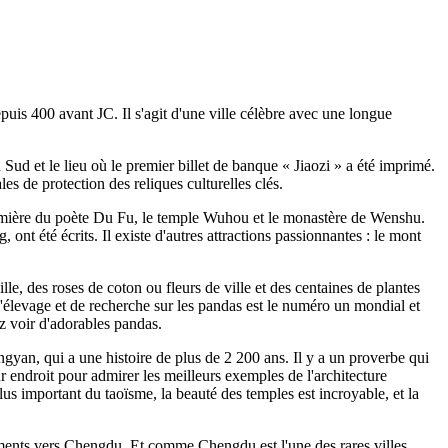
puis 400 avant JC. Il s'agit d'une ville célèbre avec une longue
Sud et le lieu où le premier billet de banque « Jiaozi » a été imprimé.
s de protection des reliques culturelles clés.
chaumière du poète Du Fu, le temple Wuhou et le monastère de Wenshu.
t été écrits. Il existe d'autres attractions passionnantes : le mont
e, des roses de coton ou fleurs de ville et des centaines de plantes
'élevage et de recherche sur les pandas est le numéro un mondial et
z voir d'adorables pandas.
ngyan, qui a une histoire de plus de 2 200 ans. Il y a un proverbe qui
 endroit pour admirer les meilleurs exemples de l'architecture
s important du taoïsme, la beauté des temples est incroyable, et la
ements vers Chengdu. Et comme Chengdu est l'une des rares villes