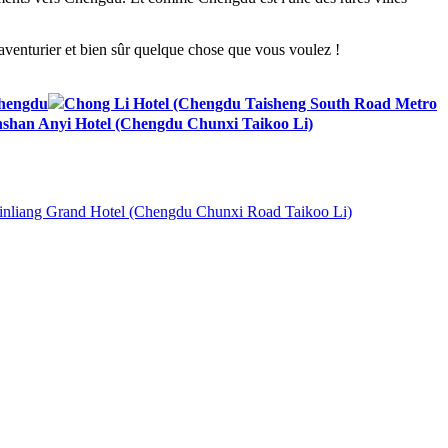
 aventurier et bien sûr quelque chose que vous voulez !
Chengdu
Chong Li Hotel (Chengdu Taisheng South Road Metro
shan Anyi Hotel (Chengdu Chunxi Taikoo Li)
nliang Grand Hotel (Chengdu Chunxi Road Taikoo Li)