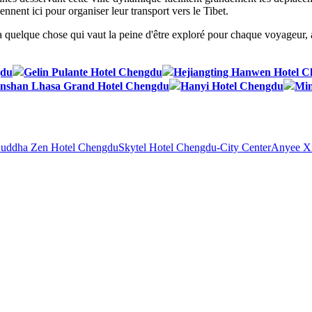
nent ici pour organiser leur transport vers le Tibet.
 a quelque chose qui vaut la peine d'être exploré pour chaque voyageur,
gdu
Gelin Pulante Hotel Chengdu
Hejiangting Hanwen Hotel 
nshan Lhasa Grand Hotel Chengdu
Hanyi Hotel Chengdu
Min
uddha Zen Hotel Chengdu
Skytel Hotel Chengdu-City Center
Anyee Xi