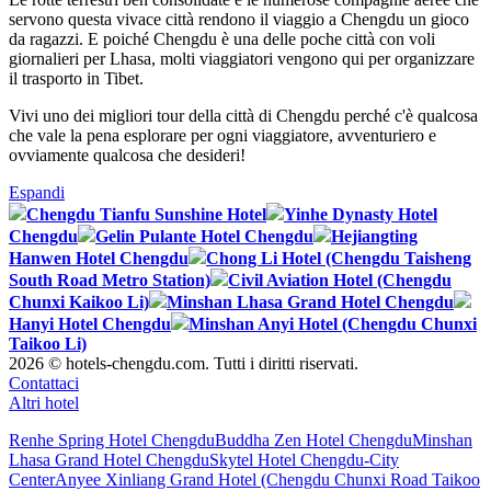
servono questa vivace città rendono il viaggio a Chengdu un gioco
da ragazzi. E poiché Chengdu è una delle poche città con voli
giornalieri per Lhasa, molti viaggiatori vengono qui per organizzare
il trasporto in Tibet.
Vivi uno dei migliori tour della città di Chengdu perché c'è qualcosa
che vale la pena esplorare per ogni viaggiatore, avventuriero e
ovviamente qualcosa che desideri!
Espandi
Chengdu Tianfu Sunshine Hotel
Yinhe Dynasty Hotel
Chengdu
Gelin Pulante Hotel Chengdu
Hejiangting
Hanwen Hotel Chengdu
Chong Li Hotel (Chengdu Taisheng
South Road Metro Station)
Civil Aviation Hotel (Chengdu
Chunxi Kaikoo Li)
Minshan Lhasa Grand Hotel Chengdu
Hanyi Hotel Chengdu
Minshan Anyi Hotel (Chengdu Chunxi
Taikoo Li)
2026 © hotels-chengdu.com. Tutti i diritti riservati.
Contattaci
Altri hotel
Renhe Spring Hotel Chengdu
Buddha Zen Hotel Chengdu
Minshan
Lhasa Grand Hotel Chengdu
Skytel Hotel Chengdu-City
Center
Anyee Xinliang Grand Hotel (Chengdu Chunxi Road Taikoo