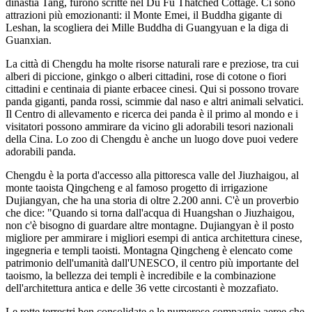
dinastia Tang, furono scritte nel Du Fu Thatched Cottage. Ci sono
attrazioni più emozionanti: il Monte Emei, il Buddha gigante di
Leshan, la scogliera dei Mille Buddha di Guangyuan e la diga di
Guanxian.
La città di Chengdu ha molte risorse naturali rare e preziose, tra cui
alberi di piccione, ginkgo o alberi cittadini, rose di cotone o fiori
cittadini e centinaia di piante erbacee cinesi. Qui si possono trovare
panda giganti, panda rossi, scimmie dal naso e altri animali selvatici.
Il Centro di allevamento e ricerca dei panda è il primo al mondo e i
visitatori possono ammirare da vicino gli adorabili tesori nazionali
della Cina. Lo zoo di Chengdu è anche un luogo dove puoi vedere
adorabili panda.
Chengdu è la porta d'accesso alla pittoresca valle del Jiuzhaigou, al
monte taoista Qingcheng e al famoso progetto di irrigazione
Dujiangyan, che ha una storia di oltre 2.200 anni. C'è un proverbio
che dice: "Quando si torna dall'acqua di Huangshan o Jiuzhaigou,
non c'è bisogno di guardare altre montagne. Dujiangyan è il posto
migliore per ammirare i migliori esempi di antica architettura cinese,
ingegneria e templi taoisti. Montagna Qingcheng è elencato come
patrimonio dell'umanità dall'UNESCO, il centro più importante del
taoismo, la bellezza dei templi è incredibile e la combinazione
dell'architettura antica e delle 36 vette circostanti è mozzafiato.
Le rotte terrestri ben consolidate e le numerose compagnie aeree che