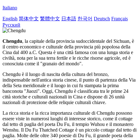
Italiano
English
简体中文
繁體中文
日本語
한국어
Deutsch
Français
Русский
Chengdu
, la capitale della provincia sudoccidentale del Sichuan, è
il centro economico e culturale della provincia più popolosa della
Cina dal 400 a.C. Questa è una città famosa con una lunga storia e
civiltà, nota per la sua terra fertile e le ricche risorse agricole, ed è
conosciuta come il "granaio del mondo".
Chengdu è il luogo di nascita della cultura del bronzo,
indispensabile nell'antica storia cinese, il punto di partenza della Via
della Seta meridionale e il luogo in cui fu stampata la prima
banconota "Jiaozi".
Oggi, Chengdu è classificata tra le prime 24
città storiche e culturali nazionali in Cina e dispone di 26 unità
nazionali di protezione delle reliquie culturali chiave.
La ricca storia e la ricca importanza culturale di Chengdu possono
essere viste in numerosi luoghi di interesse storico, come il cottage
dal tetto di paglia del poeta Du Fu, il tempio Wuhou e il monastero
Wenshu. Il Du Fu Thatched Cottage è un piccolo cottage dal tetto di
paglia. Molte delle oltre 340 poesie di Du Fu, il grande poeta della