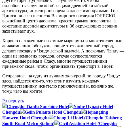
другие горы. Дуцзянъянь — лучшее место, чтобы
полюбоваться лучшими образцами древней китайской
архитектуры, инженерного дела и даосскими храмами. Гора
Цинчэн внесен в список Всемирного наследия ЮНЕСКО,
важнейший центр даосизма, красота храмов невероятна, а
сочетание древней архитектуры и 36 окружающих вершин
захватывает дух.
Хорошо налаженные наземные маршруты и многочисленные
авиакомпании, обслуживающие этот оживленный город,
делают поездку в Чэнду легкой задачей. А поскольку Чэнду —
один из немногих городов, откуда осуществляются
ежедневные рейсы в Лхасу, многие путешественники
приезжают сюда, чтобы организовать транспорт в Тибет.
Отправьтесь на одну из лучших экскурсий по городу Чэнду:
здесь найдется что-то, что стоит изучить каждому
путешественнику, искателю приключений и, конечно же,
тому, чего вы хотите!
Развернуть
Chengdu Tianfu Sunshine Hotel
Yinhe Dynasty Hotel
Chengdu
Gelin Pulante Hotel Chengdu
Hejiangting
Hanwen Hotel Chengdu
Chong Li Hotel (Chengdu Taisheng
South Road Metro Station)
Civil Aviation Hotel (Chengdu