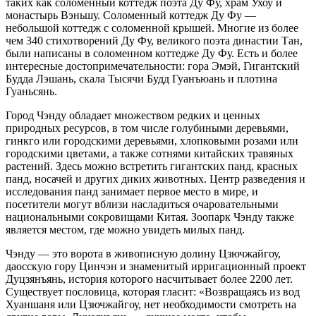
таких как соломенный коттедж поэта Ду Фу, храм Ухоу и
монастырь Вэньшу. Соломенный коттедж Ду Фу —
небольшой коттедж с соломенной крышей. Многие из более
чем 340 стихотворений Ду Фу, великого поэта династии Тан,
были написаны в соломенном коттедже Ду Фу. Есть и более
интересные достопримечательности: гора Эмэй, Гигантский
Будда Лэшань, скала Тысячи Будд Гуанъюань и плотина
Гуаньсянь.
Город Чэнду обладает множеством редких и ценных
природных ресурсов, в том числе голубиными деревьями,
гинкго или городскими деревьями, хлопковыми розами или
городскими цветами, а также сотнями китайских травяных
растений. Здесь можно встретить гигантских панд, красных
панд, носачей и других диких животных. Центр разведения и
исследования панд занимает первое место в мире, и
посетители могут вблизи насладиться очаровательными
национальными сокровищами Китая. Зоопарк Чэнду также
является местом, где можно увидеть милых панд.
Чэнду — это ворота в живописную долину Цзючжайгоу,
даосскую гору Цинчэн и знаменитый ирригационный проект
Дуцзянъянь, история которого насчитывает более 2200 лет.
Существует пословица, которая гласит: «Возвращаясь из вод
Хуаншаня или Цзючжайгоу, нет необходимости смотреть на