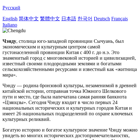
Русский
English
简体中文
繁體中文
日本語
한국어
Deutsch
Français
Italiano
Чэнду
, столица юго-западной провинции Сычуань, был
экономическим и культурным центром самой
густонаселенной провинции Китая с 400 г. до н.э. Это
знаменитый город с многовековой историей и цивилизацией,
известный своими плодородными землями и богатыми
сельскохозяйственными ресурсами и известный как «житница
мира».
Чэнду — родина бронзовой культуры, незаменимой в древней
китайской истории, отправная точка Южного Шелкового
пути и место, где была напечатана самая ранняя банкнота
«Цзяоцзы».
Сегодня Чэнду входит в число первых 24
национальных исторических и культурных городов Китая и
имеет 26 национальных подразделений по охране ключевых
культурных реликвий.
Богатую историю и богатое культурное значение Чэнду можно
увидеть во многих исторических достопримечательностях,