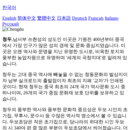
한국어
English
简体中文
繁體中文
日本語
Deutsch
Français
Italiano
Русский
청두
,남서부 쓰촨성의 성도인 이곳은 기원전 400년부터 중국
에서 가장 인구가 많은 성의 경제 및 문화 중심지였습니다. 이
곳은 오랜 역사와 문명을 지닌 유명한 도시로, 비옥한 토지와
풍부한 농업자원으로 유명하며 '세계의 곡창지대'로 알려져 있
습니다.
청두는 고대 중국 역사에 빼놓을 수 없는 청동문화의 발상지이
자 남부 실크로드의 출발점이자 최초의 지폐 '교자'가 인쇄된
곳이다.
현재 청두는 중국 최초의 24개 국가 역사문화 도시 중
하나이며, 26개의 국가 중점 문화재 보호 단위를 보유하고 있
습니다.
청두의 풍부한 역사와 풍부한 문화적 중요성은 두보 시인의 초
가집, 무후사, 문수사 등 수많은 역사적 명소에서 볼 수 있습니
다. 두보초당은 작은 초가집으로, 당나라의 위대한 시인 두보
의 시 340여 편 중 많은 부분이 두보초당에서 씌어졌습니다. 더