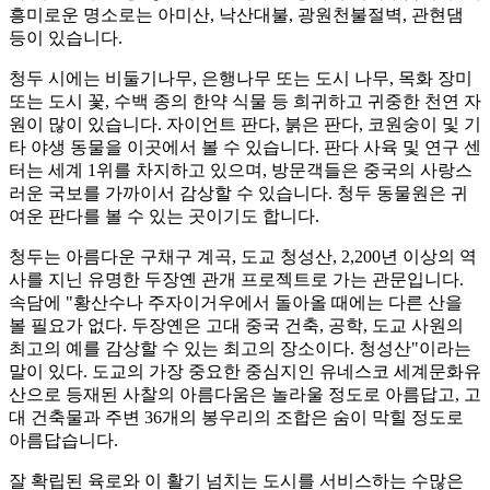
흥미로운 명소로는 아미산, 낙산대불, 광원천불절벽, 관현댐
등이 있습니다.
청두 시에는 비둘기나무, 은행나무 또는 도시 나무, 목화 장미
또는 도시 꽃, 수백 종의 한약 식물 등 희귀하고 귀중한 천연 자
원이 많이 있습니다. 자이언트 판다, 붉은 판다, 코원숭이 및 기
타 야생 동물을 이곳에서 볼 수 있습니다. 판다 사육 및 연구 센
터는 세계 1위를 차지하고 있으며, 방문객들은 중국의 사랑스
러운 국보를 가까이서 감상할 수 있습니다. 청두 동물원은 귀
여운 판다를 볼 수 있는 곳이기도 합니다.
청두는 아름다운 구채구 계곡, 도교 청성산, 2,200년 이상의 역
사를 지닌 유명한 두장옌 관개 프로젝트로 가는 관문입니다.
속담에 "황산수나 주자이거우에서 돌아올 때에는 다른 산을
볼 필요가 없다. 두장옌은 고대 중국 건축, 공학, 도교 사원의
최고의 예를 감상할 수 있는 최고의 장소이다. 청성산"이라는
말이 있다. 도교의 가장 중요한 중심지인 유네스코 세계문화유
산으로 등재된 사찰의 아름다움은 놀라울 정도로 아름답고, 고
대 건축물과 주변 36개의 봉우리의 조합은 숨이 막힐 정도로
아름답습니다.
잘 확립된 육로와 이 활기 넘치는 도시를 서비스하는 수많은