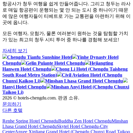
항공사가 청두 여행을 쉽게 만들어줍니다. 그리고 청두는 라사
로 매일 항공편이 운행되는 몇 안 되는 도시 중 하나이기 때문
에 많은 여행자들이 티베트로 가는 교통편을 마련하기 위해 이
곳에 옵니다.
모든 여행자, 모험가, 물론 여러분이 원하는 것을 탐험할 가치
가 있는 최고의 청두 시티 투어 중 하나를 경험해 보세요!
자세히 보기
Chengdu Tianfu Sunshine Hotel
Yinhe Dynasty Hotel
Chengdu
Gelin Pulante Hotel Chengdu
Hejiangting
Hanwen Hotel Chengdu
Chong Li Hotel (Chengdu Taisheng
South Road Metro Station)
Civil Aviation Hotel (Chengdu
Chunxi Kaikoo Li)
Minshan Lhasa Grand Hotel Chengdu
Hanyi Hotel Chengdu
Minshan Anyi Hotel (Chengdu Chunxi
Taikoo Li)
2026 © hotels-chengdu.com. 판권 소유.
문의하기
다른 호텔
Renhe Spring Hotel Chengdu
Buddha Zen Hotel Chengdu
Minshan
Lhasa Grand Hotel Chengdu
Skytel Hotel Chengdu-City
Center
Anyee Xinliang Grand Hotel (Chengdu Chunxi Road Taikoo